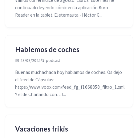
Vamos con el índice de agosto. Libros: Este mes he
continuado leyendo cómic en la aplicación Kuro
Reader en la tablet. El eternauta - Héctor G...
Hablemos de coches
📅 28/08/2025
📂
podcast
Buenas muchachada hoy hablamos de coches. Os dejo
el feed de Cápsulas:
https://www.ivoox.com/feed_fg_f1668858_filtro_1.xml
Y el de Charlando con… l...
Vacaciones frikis