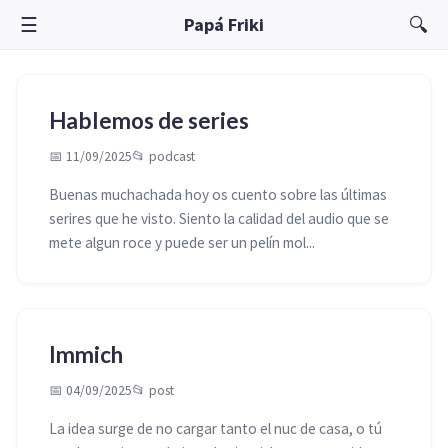
☰
🔍
Papá Friki
Hablemos de series
📅 11/09/2025
📂
podcast
Buenas muchachada hoy os cuento sobre las últimas
serires que he visto. Siento la calidad del audio que se
mete algun roce y puede ser un pelín mol...
Immich
📅 04/09/2025
📂
post
La idea surge de no cargar tanto el nuc de casa, o tú