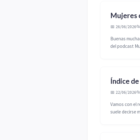
Mujeres c
📅 26/06/2026

Buenas muchach
del podcast Mu
Índice d
📅 22/06/2026

Vamos con el r
suele decirse m