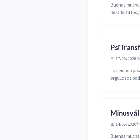
Buenas muchach
de Odin https:
PsiTrans
📅 17/05/2026

La semana pasa
orgullosos padr
Minusvál
📅 14/05/2026

Buenas muchach