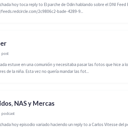
ada hoy toca reply to El parche de Odin hablando sobre el DNI Feed 
//feeds.redcircle.com/2c9806c2-bade-4289-9...
fer

post
da estuve en una comunión y necesitaba pasar las fotos que hice a l
es de la niña. Esta vez no quería mandar las fot...
idos, NAS y Mercas

podcast
ada hoy episodio variado haciendo un reply to a Carlos Vitesse del 