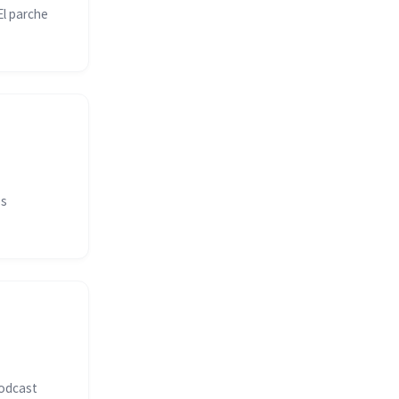
El parche
os
podcast