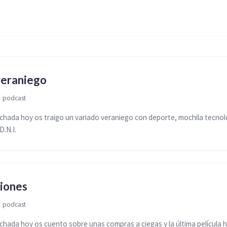
veraniego

podcast
ada hoy os traigo un variado veraniego con deporte, mochila tecnol
D.N.I.
iones

podcast
ada hoy os cuento sobre unas compras a ciegas y la última película 