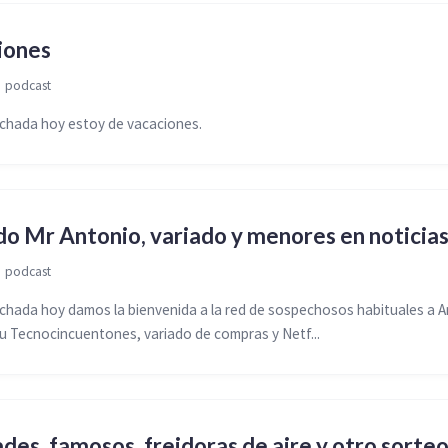
iones

podcast
hada hoy estoy de vacaciones.
o Mr Antonio, variado y menores en noticia

podcast
hada hoy damos la bienvenida a la red de sospechosos habituales a 
u Tecnocincuentones, variado de compras y Netf...
des, famosos, freidoras de aire y otro sorte