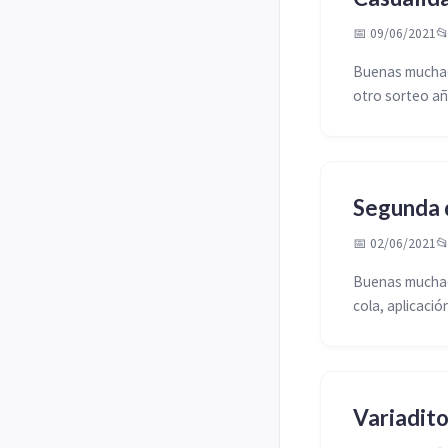
📅 09/06/2021

Buenas muchach
otro sorteo aña
Segunda d
📅 02/06/2021

Buenas muchac
cola, aplicació
Variadit