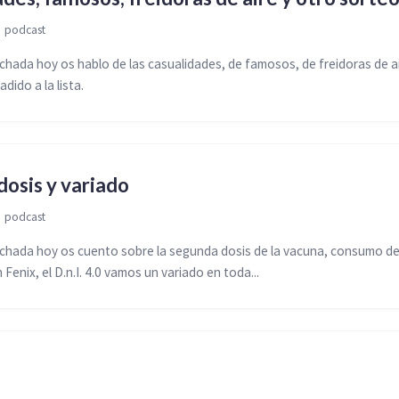

podcast
ada hoy os hablo de las casualidades, de famosos, de freidoras de ai
dido a la lista.
osis y variado

podcast
hada hoy os cuento sobre la segunda dosis de la vacuna, consumo de
n Fenix, el D.n.I. 4.0 vamos un variado en toda...
o