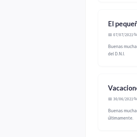
El pequeñ
📅 07/07/2021

Buenas muchac
del D.N.I.
Vacacion
📅 30/06/2021

Buenas muchac
últimamente.