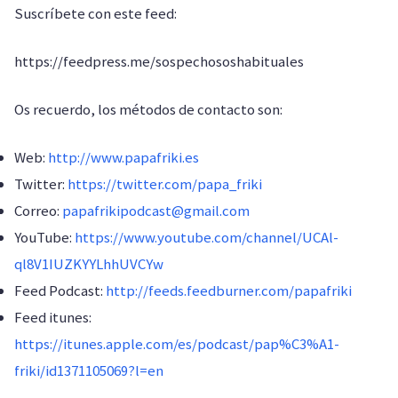
Suscríbete con este feed:
https://feedpress.me/sospechososhabituales
Os recuerdo, los métodos de contacto son:
Web:
http://www.papafriki.es
Twitter:
https://twitter.com/papa_friki
Correo:
papafrikipodcast@gmail.com
YouTube:
https://www.youtube.com/channel/UCAl-
ql8V1IUZKYYLhhUVCYw
Feed Podcast:
http://feeds.feedburner.com/papafriki
Feed itunes:
https://itunes.apple.com/es/podcast/pap%C3%A1-
friki/id1371105069?l=en