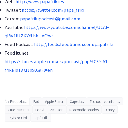
Web:
http://www.papafriki.es
Twitter:
https://twitter.com/papa_friki
Correo:
papafrikipodcast@gmail.com
YouTube:
https://www.youtube.com/channel/UCAl-
ql8V1IUZKYYLhhUVCYw
Feed Podcast:
http://feeds.feedburner.com/papafriki
Feed itunes:
https://itunes.apple.com/es/podcast/pap%C3%A1-
friki/id1371105069?l=en
🏷️ Etiquetas:
iPad
Apple Pencil
Capsulas
Tecnocincuentones
Cruel Summer
Looki
Amazon
Reacondicionados
Disney
Registro Civil
Papá Friki