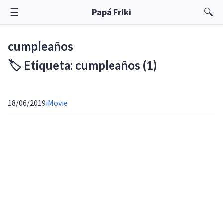
☰
🔍
Papá Friki
cumpleaños
🏷️ Etiqueta: cumpleaños
(1)
18/06/2019
iMovie