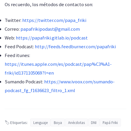
Os recuerdo, los métodos de contacto son:
Twitter:
https://twitter.com/papa_friki
Correo:
papafrikipodast@gmail.com
Web:
https://papafriki.gitlab.io/podcast
Feed Podcast:
http://feeds.feedburner.com/papafriki
Feed itunes:
https://itunes.apple.com/es/podcast/pap%C3%A1-
friki/id1371105069?l=en
Sumando Podcast:
https://www.ivoox.com/sumando-
podcast_fg_f1636623_filtro_1.xml
🏷️ Etiquetas:
Lenguaje
Boya
Anécdotas
DNI
Papá Friki