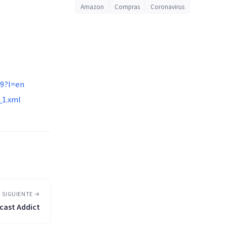
Amazon
Compras
Coronavirus
69?l=en
_1.xml
 SIGUIENTE →
cast Addict