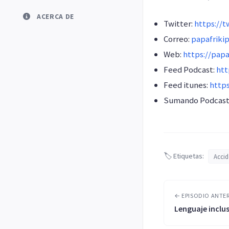
ACERCA DE
Twitter:
https://t
Correo:
papafriki
Web:
https://papa
Feed Podcast:
htt
Feed itunes:
http
Sumando Podcast
🏷️ Etiquetas:
Accid
← EPISODIO ANTE
Lenguaje inclu