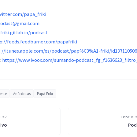
witter.com/papa_friki
podast@gmail.com
friki.gitlab.io/podcast
p://feeds.feedburner.com/papafriki
s://itunes.apple.com/es/podcast/pap%C3%A1-friki/id13711050
:
https://www.ivoox.com/sumando-podcast_fg_f1636623_filtro
ente
Anécdotas
Papá Friki
RIOR
EPISODIO
sivo
Pod