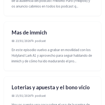
de la audiencia del podcast Frikismo Puro (Frikipod) y
os anuncio cabmios en todos los podcast q...
Mas de immich
📅 23/01/2026
📂
podcast
En este episodio vuelvo a grabar en movilidad con los
Holyland Lark A1 y aprovecho para seguir hablando de
immich y de cómo ha ido madurando el pro...
Loterias y apuesta y el bono vicio
📅 15/01/2026
📂
podcast
Hoy os cuento una cosa sobre el uso de la pagina de