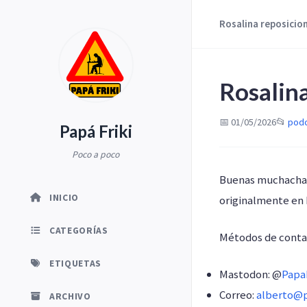
Rosalina reposicio
Rosalin
📅 01/05/2026
📂
pod
Papá Friki
Poco a poco
Buenas muchachada
INICIO
originalmente en 
CATEGORÍAS
Métodos de conta
ETIQUETAS
Mastodon: @
Papa
Correo:
alberto@p
ARCHIVO