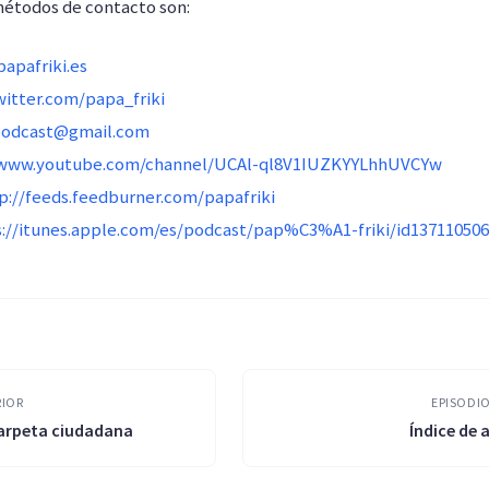
métodos de contacto son:
apafriki.es
witter.com/papa_friki
podcast@gmail.com
/www.youtube.com/channel/UCAl-ql8V1IUZKYYLhhUVCYw
p://feeds.feedburner.com/papafriki
s://itunes.apple.com/es/podcast/pap%C3%A1-friki/id13711050
RIOR
EPISODIO
carpeta ciudadana
Índice de a