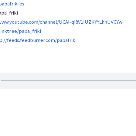
apafriki.es
pa_friki
/www.youtube.com/channel/UCAl-ql8V1IUZKYYLhhUVCYw
linktr.ee/papa_friki
p://feeds.feedburner.com/papafriki