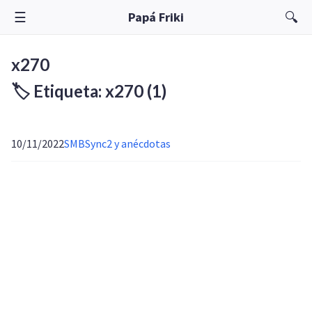
☰
🔍
Papá Friki
x270
🏷️ Etiqueta: x270
(1)
10/11/2022
SMBSync2 y anécdotas