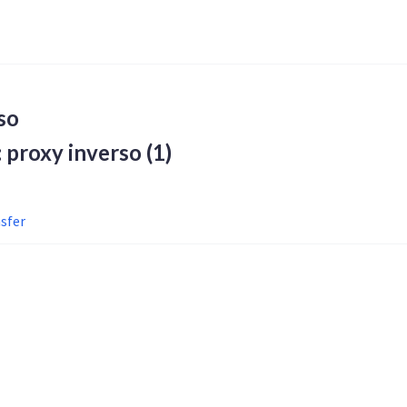
so
a: proxy inverso
(1)
sfer