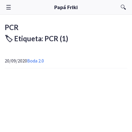
☰
🔍
Papá Friki
PCR
🏷️ Etiqueta: PCR
(1)
20/09/2020
Boda 2.0