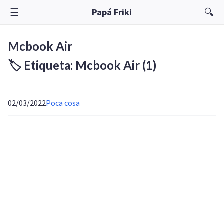
☰
🔍
Papá Friki
Mcbook Air
🏷️ Etiqueta: Mcbook Air
(1)
02/03/2022
Poca cosa