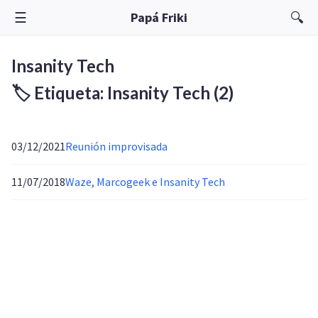
☰
🔍
Papá Friki
Insanity Tech
🏷️ Etiqueta: Insanity Tech
(2)
03/12/2021
Reunión improvisada
11/07/2018
Waze, Marcogeek e Insanity Tech