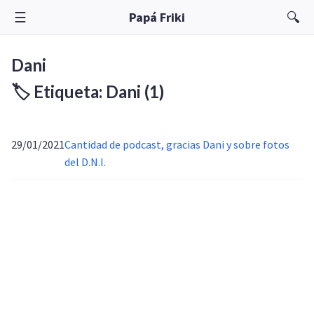
☰
🔍
Papá Friki
Dani
🏷️ Etiqueta: Dani
(1)
29/01/2021
Cantidad de podcast, gracias Dani y sobre fotos
del D.N.I.