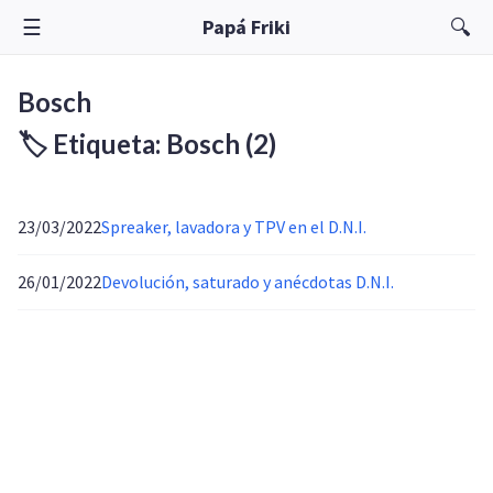
☰
🔍
Papá Friki
Bosch
🏷️ Etiqueta: Bosch
(2)
23/03/2022
Spreaker, lavadora y TPV en el D.N.I.
26/01/2022
Devolución, saturado y anécdotas D.N.I.