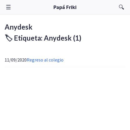
☰
🔍
Papá Friki
Anydesk
🏷️ Etiqueta: Anydesk
(1)
11/09/2020
Regreso al colegio