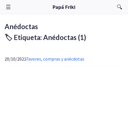
☰
🔍
Papá Friki
Anédoctas
🏷️ Etiqueta: Anédoctas
(1)
20/10/2021
Favores, compras y anécdotas