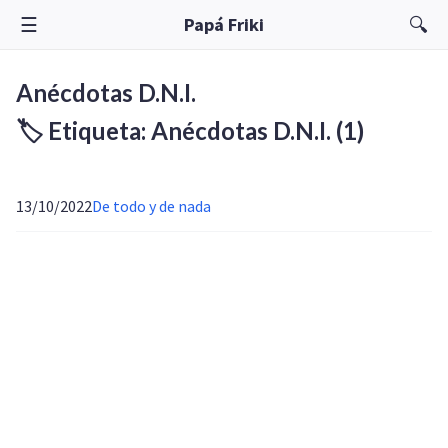
☰
🔍
Papá Friki
Anécdotas D.N.I.
🏷️ Etiqueta: Anécdotas D.N.I.
(1)
13/10/2022
De todo y de nada