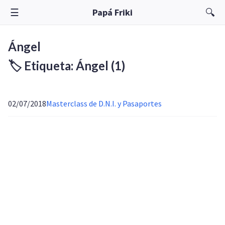
☰
🔍
Papá Friki
Ángel
🏷️ Etiqueta: Ángel
(1)
02/07/2018
Masterclass de D.N.I. y Pasaportes