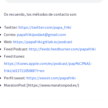
Os recuerdo, los métodos de contacto son:
Twitter:
https://twitter.com/papa_friki
Correo:
papafrikipodast@gmail.com
Web:
https://papafriki.gitlab.io/podcast
Feed Podcast:
http://feeds.feedburner.com/papafriki
Feed itunes:
https://itunes.apple.com/es/podcast/pap%C3%A1-
friki/id1371105069?l=en
Perfil swoot:
https://swoot.com/papafriki
MaratonPod: [https://www.maratonpod.es/)