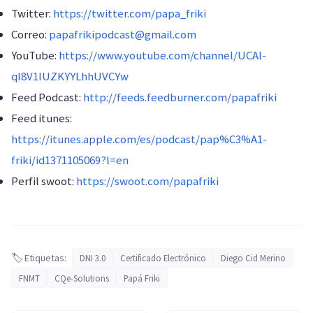
Twitter:
https://twitter.com/papa_friki
Correo:
papafrikipodcast@gmail.com
YouTube:
https://www.youtube.com/channel/UCAl-
ql8V1IUZKYYLhhUVCYw
Feed Podcast:
http://feeds.feedburner.com/papafriki
Feed itunes:
https://itunes.apple.com/es/podcast/pap%C3%A1-
friki/id1371105069?l=en
Perfil swoot:
https://swoot.com/papafriki
🏷️ Etiquetas:
DNI 3.0
Certificado Electrónico
Diego Cid Merino
FNMT
CQe-Solutions
Papá Friki