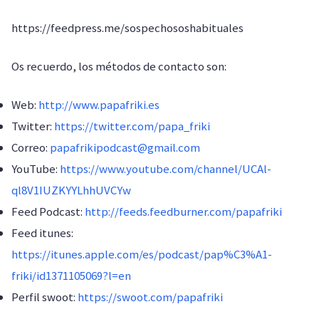
https://feedpress.me/sospechososhabituales
Os recuerdo, los métodos de contacto son:
Web:
http://www.papafriki.es
Twitter:
https://twitter.com/papa_friki
Correo:
papafrikipodcast@gmail.com
YouTube:
https://www.youtube.com/channel/UCAl-
ql8V1IUZKYYLhhUVCYw
Feed Podcast:
http://feeds.feedburner.com/papafriki
Feed itunes:
https://itunes.apple.com/es/podcast/pap%C3%A1-
friki/id1371105069?l=en
Perfil swoot:
https://swoot.com/papafriki