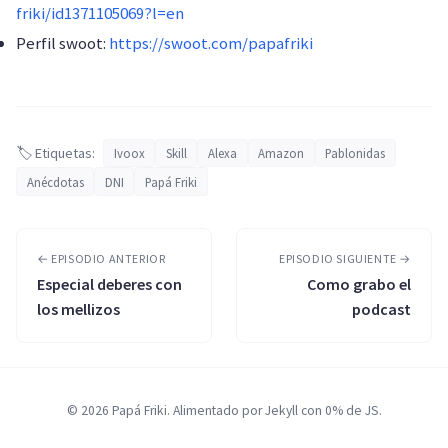
friki/id1371105069?l=en
Perfil swoot:
https://swoot.com/papafriki
🏷️ Etiquetas:
Ivoox
Skill
Alexa
Amazon
Pablonidas
Anécdotas
DNI
Papá Friki
← EPISODIO ANTERIOR
EPISODIO SIGUIENTE →
Especial deberes con
Como grabo el
los mellizos
podcast
© 2026 Papá Friki. Alimentado por Jekyll con 0% de JS.