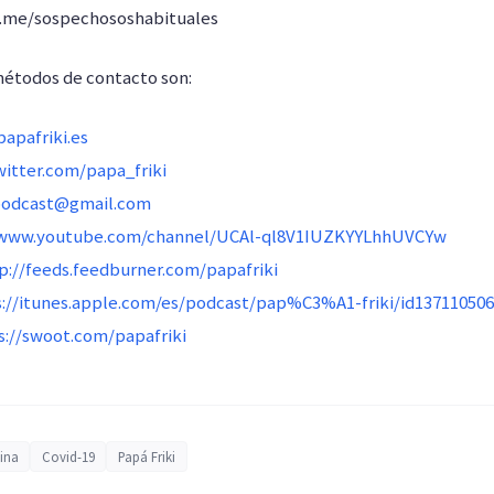
s.me/sospechososhabituales
métodos de contacto son:
apafriki.es
witter.com/papa_friki
podcast@gmail.com
/www.youtube.com/channel/UCAl-ql8V1IUZKYYLhhUVCYw
p://feeds.feedburner.com/papafriki
s://itunes.apple.com/es/podcast/pap%C3%A1-friki/id13711050
s://swoot.com/papafriki
ina
Covid-19
Papá Friki