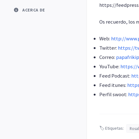
https://feedpres
ACERCA DE
Os recuerdo, los 
Web:
http://www.p
Twitter:
https://t
Correo:
papafriki
YouTube:
https:/
Feed Podcast:
htt
Feed itunes:
http
Perfil swoot:
http
🏷️ Etiquetas:
Rosal