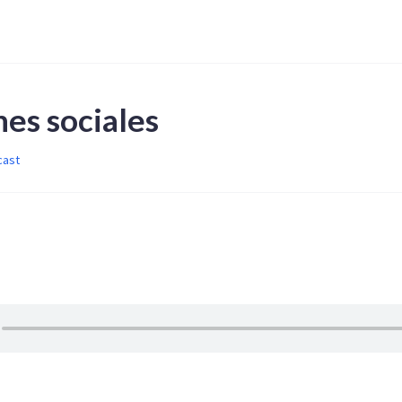
s
nes sociales
cast