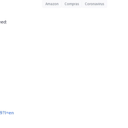
Amazon
Compras
Coronavirus
eed:
69?l=en