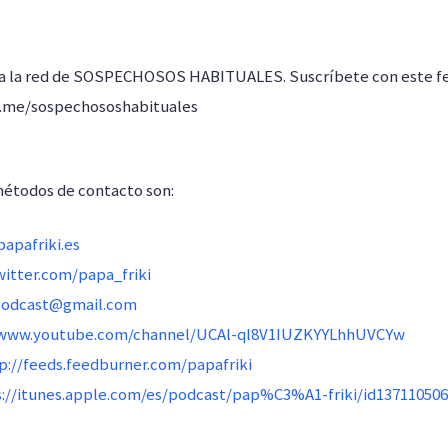
 a la red de SOSPECHOSOS HABITUALES. Suscríbete con este f
s.me/sospechososhabituales
métodos de contacto son:
apafriki.es
witter.com/papa_friki
podcast@gmail.com
/www.youtube.com/channel/UCAl-ql8V1IUZKYYLhhUVCYw
p://feeds.feedburner.com/papafriki
s://itunes.apple.com/es/podcast/pap%C3%A1-friki/id13711050