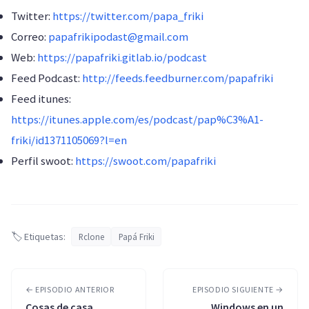
Twitter:
https://twitter.com/papa_friki
Correo:
papafrikipodast@gmail.com
Web:
https://papafriki.gitlab.io/podcast
Feed Podcast:
http://feeds.feedburner.com/papafriki
Feed itunes:
https://itunes.apple.com/es/podcast/pap%C3%A1-
friki/id1371105069?l=en
Perfil swoot:
https://swoot.com/papafriki
🏷️ Etiquetas:
Rclone
Papá Friki
← EPISODIO ANTERIOR
EPISODIO SIGUIENTE →
Cosas de casa
Windows en un