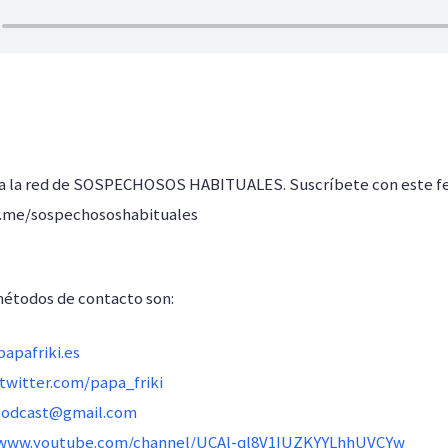
 a la red de SOSPECHOSOS HABITUALES. Suscríbete con este f
s.me/sospechososhabituales
métodos de contacto son:
apafriki.es
/twitter.com/papa_friki
podcast@gmail.com
/www.youtube.com/channel/UCAl-ql8V1IUZKYYLhhUVCYw