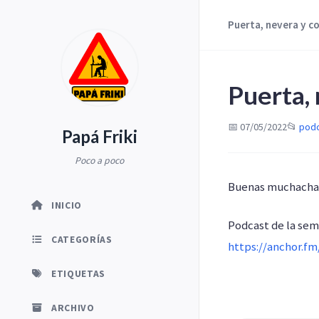
Puerta, nevera y c
Puerta,
📅 07/05/2022
📂
pod
Papá Friki
Poco a poco
Buenas muchachada
INICIO
Podcast de la sem
CATEGORÍAS
https://anchor.f
ETIQUETAS
ARCHIVO