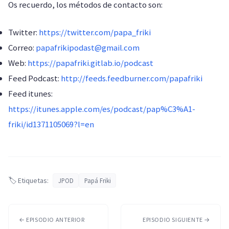
Os recuerdo, los métodos de contacto son:
Twitter:
https://twitter.com/papa_friki
Correo:
papafrikipodast@gmail.com
Web:
https://papafriki.gitlab.io/podcast
Feed Podcast:
http://feeds.feedburner.com/papafriki
Feed itunes:
https://itunes.apple.com/es/podcast/pap%C3%A1-
friki/id1371105069?l=en
🏷️ Etiquetas:
JPOD
Papá Friki
← EPISODIO ANTERIOR
EPISODIO SIGUIENTE →