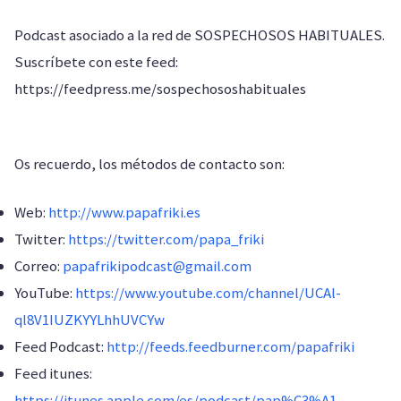
Podcast asociado a la red de SOSPECHOSOS HABITUALES.
Suscríbete con este feed:
https://feedpress.me/sospechososhabituales
Os recuerdo, los métodos de contacto son:
Web:
http://www.papafriki.es
Twitter:
https://twitter.com/papa_friki
Correo:
papafrikipodcast@gmail.com
YouTube:
https://www.youtube.com/channel/UCAl-
ql8V1IUZKYYLhhUVCYw
Feed Podcast:
http://feeds.feedburner.com/papafriki
Feed itunes:
https://itunes.apple.com/es/podcast/pap%C3%A1-