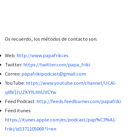
Os recuerdo, los métodos de contacto son:
Web:
http://www.papafriki.es
Twitter:
https://twitter.com/papa_friki
Correo:
papafrikipodcast@gmail.com
YouTube:
https://www.youtube.com/channel/UCAl-
ql8V1IUZKYYLhhUVCYw
Feed Podcast:
http://feeds.feedburner.com/papafriki
Feed itunes:
https://itunes.apple.com/es/podcast/pap%C3%A1-
friki/id1371105069?l=en