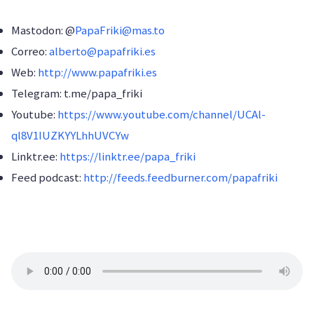
Mastodon: @
PapaFriki@mas.to
Correo:
alberto@papafriki.es
Web:
http://www.papafriki.es
Telegram: t.me/papa_friki
Youtube:
https://www.youtube.com/channel/UCAl-
ql8V1IUZKYYLhhUVCYw
Linktr.ee:
https://linktr.ee/papa_friki
Feed podcast:
http://feeds.feedburner.com/papafriki