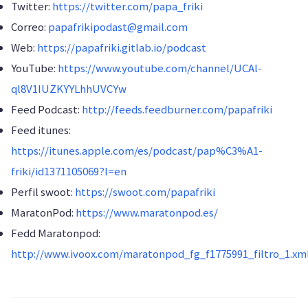
Twitter:
https://twitter.com/papa_friki
Correo:
papafrikipodast@gmail.com
Web:
https://papafriki.gitlab.io/podcast
YouTube:
https://www.youtube.com/channel/UCAl-
ql8V1IUZKYYLhhUVCYw
Feed Podcast:
http://feeds.feedburner.com/papafriki
Feed itunes:
https://itunes.apple.com/es/podcast/pap%C3%A1-
friki/id1371105069?l=en
Perfil swoot:
https://swoot.com/papafriki
MaratonPod:
https://www.maratonpod.es/
Fedd Maratonpod:
http://www.ivoox.com/maratonpod_fg_f1775991_filtro_1.xm