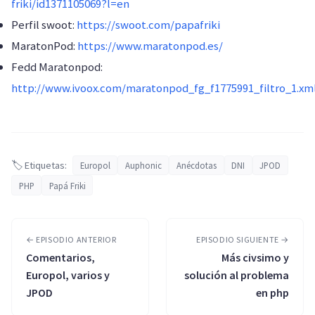
friki/id1371105069?l=en
Perfil swoot:
https://swoot.com/papafriki
MaratonPod:
https://www.maratonpod.es/
Fedd Maratonpod:
http://www.ivoox.com/maratonpod_fg_f1775991_filtro_1.xm
🏷️ Etiquetas:
Europol
Auphonic
Anécdotas
DNI
JPOD
PHP
Papá Friki
← EPISODIO ANTERIOR
EPISODIO SIGUIENTE →
Comentarios,
Más civsimo y
Europol, varios y
solución al problema
JPOD
en php