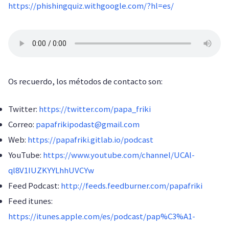
https://phishingquiz.withgoogle.com/?hl=es/
Os recuerdo, los métodos de contacto son:
Twitter:
https://twitter.com/papa_friki
Correo:
papafrikipodast@gmail.com
Web:
https://papafriki.gitlab.io/podcast
YouTube:
https://www.youtube.com/channel/UCAl-
ql8V1IUZKYYLhhUVCYw
Feed Podcast:
http://feeds.feedburner.com/papafriki
Feed itunes:
https://itunes.apple.com/es/podcast/pap%C3%A1-