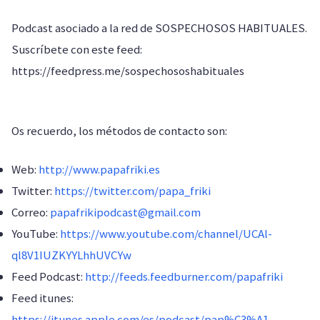
Podcast asociado a la red de SOSPECHOSOS HABITUALES.
Suscríbete con este feed:
https://feedpress.me/sospechososhabituales
Os recuerdo, los métodos de contacto son:
Web:
http://www.papafriki.es
Twitter:
https://twitter.com/papa_friki
Correo:
papafrikipodcast@gmail.com
YouTube:
https://www.youtube.com/channel/UCAl-
ql8V1IUZKYYLhhUVCYw
Feed Podcast:
http://feeds.feedburner.com/papafriki
Feed itunes:
https://itunes.apple.com/es/podcast/pap%C3%A1-