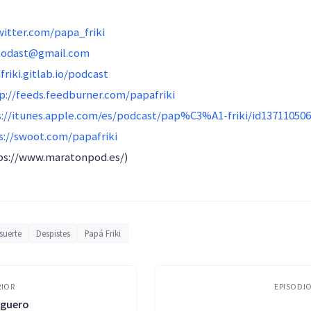
witter.com/papa_friki
podast@gmail.com
friki.gitlab.io/podcast
p://feeds.feedburner.com/papafriki
s://itunes.apple.com/es/podcast/pap%C3%A1-friki/id13711050
s://swoot.com/papafriki
ps://www.maratonpod.es/)
suerte
Despistes
Papá Friki
RIOR
EPISODIO
nguero