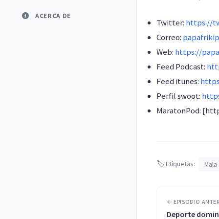
ACERCA DE
Twitter:
https://t
Correo:
papafriki
Web:
https://papa
Feed Podcast:
htt
Feed itunes:
http
Perfil swoot:
http
MaratonPod: [htt
🏷️ Etiquetas:
Mala 
← EPISODIO ANTE
Deporte domi