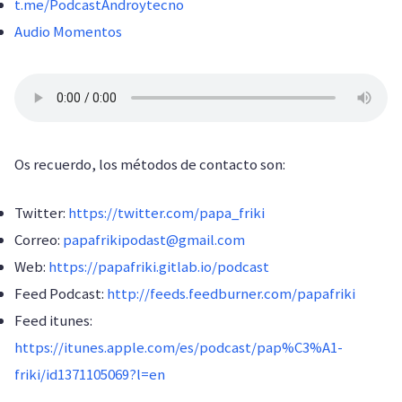
t.me/PodcastAndroytecno
Audio Momentos
Os recuerdo, los métodos de contacto son:
Twitter:
https://twitter.com/papa_friki
Correo:
papafrikipodast@gmail.com
Web:
https://papafriki.gitlab.io/podcast
Feed Podcast:
http://feeds.feedburner.com/papafriki
Feed itunes:
https://itunes.apple.com/es/podcast/pap%C3%A1-
friki/id1371105069?l=en