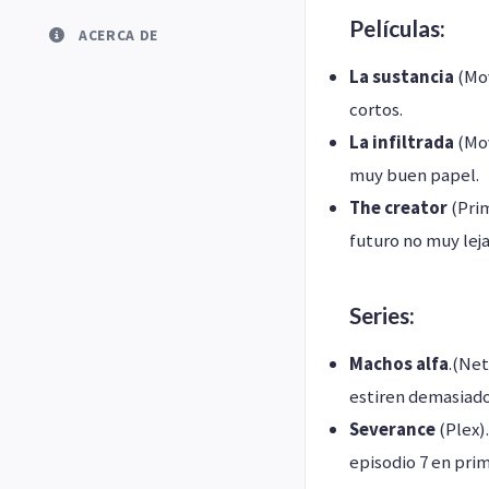
Películas:
ACERCA DE
La sustancia
(Mov
cortos.
La infiltrada
(Mov
muy buen papel.
The creator
(Prim
futuro no muy leja
Series:
Machos alfa
.(Ne
estiren demasiado 
Severance
(Plex).
episodio 7 en prim