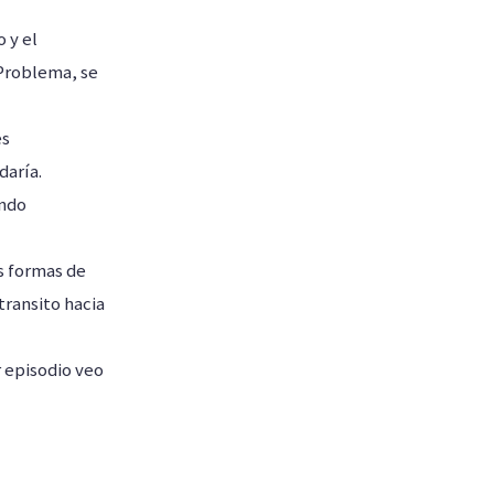
 y el
 Problema, se
es
daría.
ando
as formas de
 transito hacia
 episodio veo