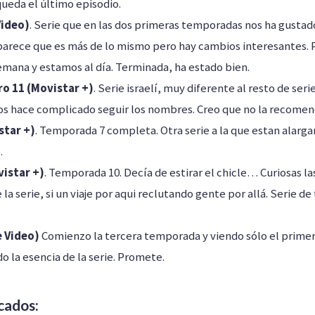
queda el último episodio.
Video)
. Serie que en las dos primeras temporadas nos ha gustado
 parece que es más de lo mismo pero hay cambios interesantes.
mana y estamos al día. Terminada, ha estado bien.
o 11 (Movistar +)
. Serie israelí, muy diferente al resto de seri
os hace complicado seguir los nombres. Creo que no la recomen
star +)
. Temporada 7 completa. Otra serie a la que estan alarg
.
vistar +)
. Temporada 10. Decía de estirar el chicle… Curiosas l
 la serie, si un viaje por aqui reclutando gente por allá. Serie de
e Video)
Comienzo la tercera temporada y viendo sólo el primer
 la esencia de la serie. Promete.
cados: