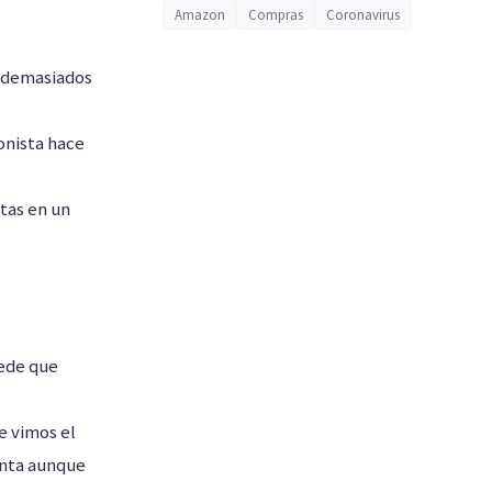
Amazon
Compras
Coronavirus
s demasiados
onista hace
stas en un
uede que
e vimos el
lenta aunque