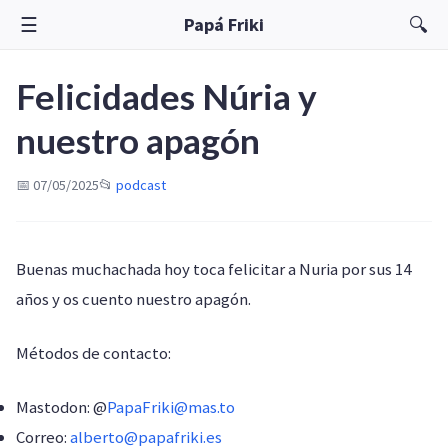
☰
🔍
Papá Friki
Felicidades Núria y
nuestro apagón
📅 07/05/2025
📂
podcast
Buenas muchachada hoy toca felicitar a Nuria por sus 14
años y os cuento nuestro apagón.
Métodos de contacto:
Mastodon: @
PapaFriki@mas.to
Correo:
alberto@papafriki.es