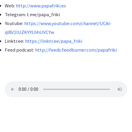
Web:
http://www.papafriki.es
Telegram: t.me/papa_friki
Youtube:
https://www.youtube.com/channel/UCAl-
ql8V1IUZKYYLhhUVCYw
Linktr.ee:
https://linktr.ee/papa_friki
Feed podcast:
http://feeds.feedburner.com/papafriki