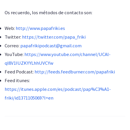
Os recuerdo, los métodos de contacto son:
Web:
http://www.papafriki.es
Twitter:
https://twitter.com/papa_friki
Correo:
papafrikipodcast@gmail.com
YouTube:
https://www.youtube.com/channel/UCAl-
ql8V1IUZKYYLhhUVCYw
Feed Podcast:
http://feeds.feedburner.com/papafriki
Feed itunes:
https://itunes.apple.com/es/podcast/pap%C3%A1-
friki/id1371105069?l=en