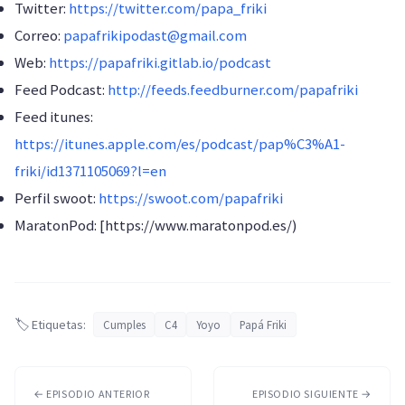
Twitter:
https://twitter.com/papa_friki
Correo:
papafrikipodast@gmail.com
Web:
https://papafriki.gitlab.io/podcast
Feed Podcast:
http://feeds.feedburner.com/papafriki
Feed itunes:
https://itunes.apple.com/es/podcast/pap%C3%A1-
friki/id1371105069?l=en
Perfil swoot:
https://swoot.com/papafriki
MaratonPod: [https://www.maratonpod.es/)
🏷️ Etiquetas:
Cumples
C4
Yoyo
Papá Friki
← EPISODIO ANTERIOR
EPISODIO SIGUIENTE →