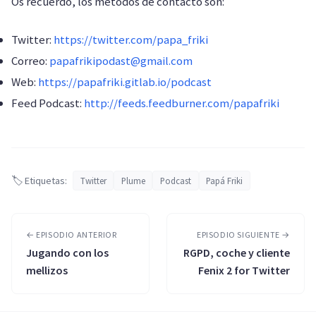
Os recuerdo, los métodos de contacto son:
Twitter:
https://twitter.com/papa_friki
Correo:
papafrikipodast@gmail.com
Web:
https://papafriki.gitlab.io/podcast
Feed Podcast:
http://feeds.feedburner.com/papafriki
🏷️ Etiquetas:
Twitter
Plume
Podcast
Papá Friki
← EPISODIO ANTERIOR
EPISODIO SIGUIENTE →
Jugando con los
RGPD, coche y cliente
mellizos
Fenix 2 for Twitter