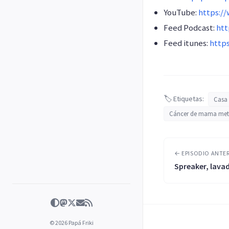
YouTube:
https:/
Feed Podcast:
htt
Feed itunes:
http
🏷️ Etiquetas:
Casa
Cáncer de mama met
← EPISODIO ANTE
Spreaker, lavad
© 2026 Papá Friki