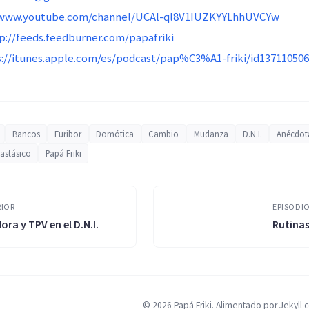
/www.youtube.com/channel/UCAl-ql8V1IUZKYYLhhUVCYw
p://feeds.feedburner.com/papafriki
s://itunes.apple.com/es/podcast/pap%C3%A1-friki/id13711050
Bancos
Euribor
Domótica
Cambio
Mudanza
D.N.I.
Anécdot
astásico
Papá Friki
RIOR
EPISODIO
ora y TPV en el D.N.I.
Rutina
© 2026 Papá Friki. Alimentado por Jekyll 