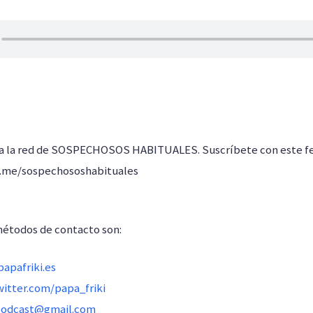
 a la red de SOSPECHOSOS HABITUALES. Suscríbete con este f
s.me/sospechososhabituales
métodos de contacto son:
apafriki.es
witter.com/papa_friki
podcast@gmail.com