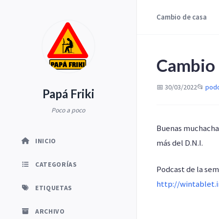
Cambio de casa
Cambio 
📅 30/03/2022
📂
pod
Papá Friki
Poco a poco
Buenas muchachad
INICIO
más del D.N.I.
CATEGORÍAS
Podcast de la se
http://wintablet
ETIQUETAS
ARCHIVO