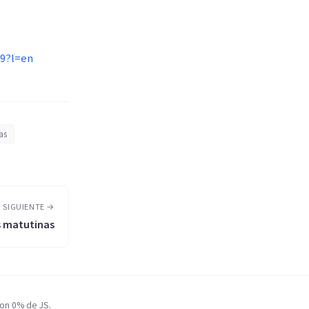
69?l=en
as
 SIGUIENTE →
s matutinas
con 0% de JS.