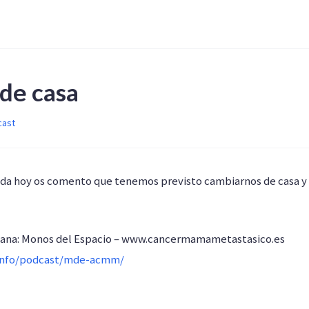
de casa
cast
a hoy os comento que tenemos previsto cambiarnos de casa y a
mana: Monos del Espacio – www.cancermamametastasico.es
.info/podcast/mde-acmm/