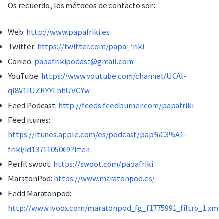
Os recuerdo, los métodos de contacto son:
Web:
http://www.papafriki.es
Twitter:
https://twitter.com/papa_friki
Correo:
papafrikipodast@gmail.com
YouTube:
https://www.youtube.com/channel/UCAl-
ql8V1IUZKYYLhhUVCYw
Feed Podcast:
http://feeds.feedburner.com/papafriki
Feed itunes:
https://itunes.apple.com/es/podcast/pap%C3%A1-
friki/id1371105069?l=en
Perfil swoot:
https://swoot.com/papafriki
MaratonPod:
https://www.maratonpod.es/
Fedd Maratonpod:
http://www.ivoox.com/maratonpod_fg_f1775991_filtro_1.xm