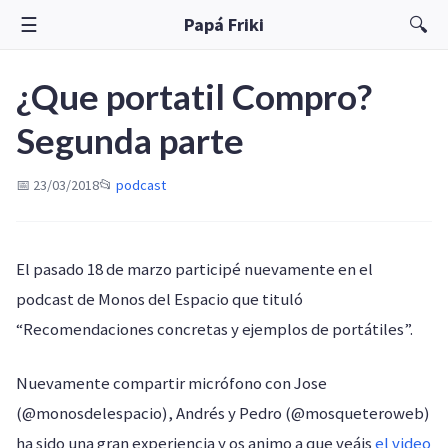
☰
🔍
Papá Friki
¿Que portatil Compro?
Segunda parte
📅 23/03/2018
📂
podcast
El pasado 18 de marzo participé nuevamente en el
podcast de Monos del Espacio que tituló
“Recomendaciones concretas y ejemplos de portátiles”.
Nuevamente compartir micrófono con Jose
(@monosdelespacio), Andrés y Pedro (@mosqueteroweb)
ha sido una gran experiencia y os animo a que veáis
el video